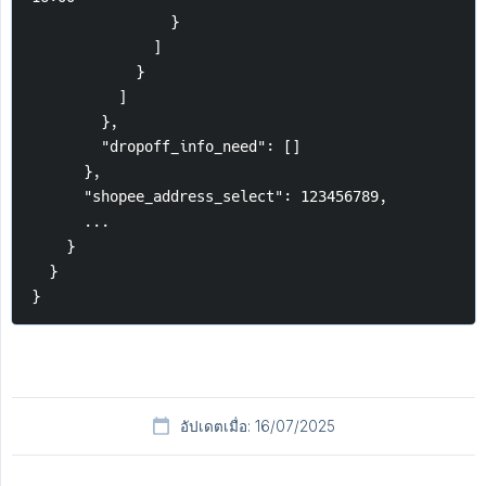
                }
              ]
            }
          ]
        },
        "dropoff_info_need": []
      },
      "shopee_address_select": 123456789,
      ...
    }
  }
}
อัปเดตเมื่อ: 16/07/2025