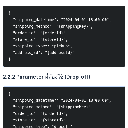
{
  "shipping_datetime": "2024-04-01 18:00:00",
  "shipping_method": "{shippingKey}",
  "order_id": "{orderId}",
  "store_id": "{storeId}",
  "shipping_type": "pickup",
  "address_id": "{addressId}"
}
2.2.2 Parameter ที่ต้องใช้ (Drop-off)
{
  "shipping_datetime": "2024-04-01 18:00:00",
  "shipping_method": "{shippingKey}",
  "order_id": "{orderId}",
  "store_id": "{storeId}",
  "shipping_type": "dropoff"