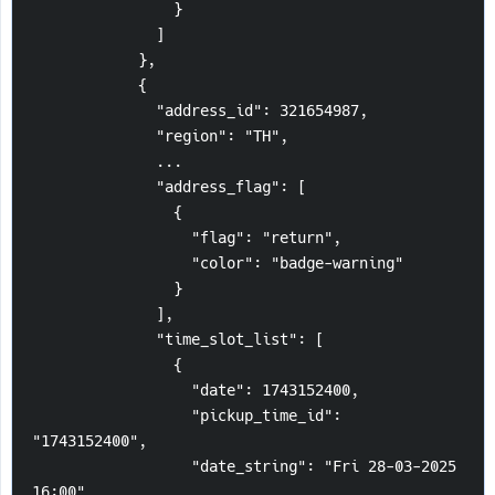
                }
              ]
            },
            {
              "address_id": 321654987,
              "region": "TH",
              ...
              "address_flag": [
                {
                  "flag": "return",
                  "color": "badge-warning"
                }
              ],
              "time_slot_list": [
                {
                  "date": 1743152400,
                  "pickup_time_id": 
"1743152400",
                  "date_string": "Fri 28-03-2025 
16:00"