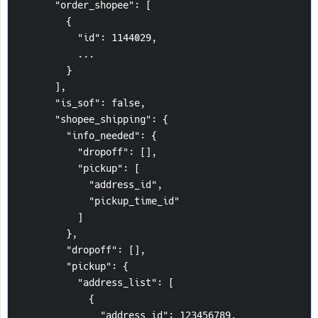
      "order_shopee": [
        {
          "id": 1144029,
          ...
        }
      ],
      "is_sof": false,
      "shopee_shipping": {
        "info_needed": {
          "dropoff": [],
          "pickup": [
            "address_id",
            "pickup_time_id"
          ]
        },
        "dropoff": [],
        "pickup": {
          "address_list": [
            {
              "address_id": 123456789,