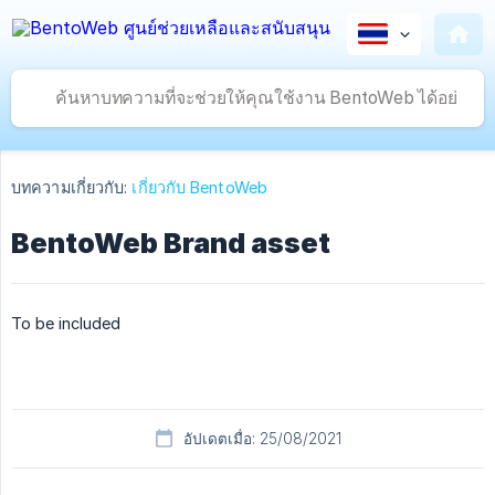
บทความเกี่ยวกับ:
เกี่ยวกับ BentoWeb
BentoWeb Brand asset
To be included
อัปเดตเมื่อ: 25/08/2021