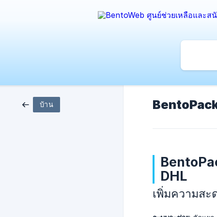
BentoPacki
บ้าน
BentoPac
DHL
เพิ่มความส